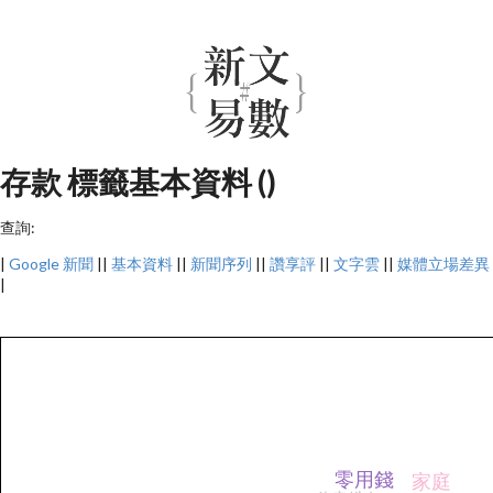
存款 標籤基本資料 ()
查詢:
|
Google 新聞
||
基本資料
||
新聞序列
||
讚享評
||
文字雲
||
媒體立場差異
|
零用錢
家庭