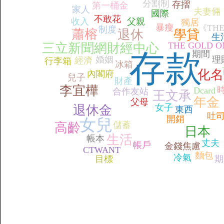
分割制
存摺
第一桶金
家人
夫妻倆
國際
不敢花
收入
父親
獨居
暴瘦
《THE
制度
蕭榕
退休
學貸
生
THE GOLD O
三立新聞網財經中心
存款
期間
婚姻
理
經濟
行李箱
冰箱
化名
內閣府
兒子
財產
李宜樺
Dcard
合作友站
王文承
年金
父母
女子
退休金
東西
吐
開銷
女兒
儲蓄
高齡
日本
生活
帳本
丈夫
帳戶
金錢焦慮
CTWANT
麵包
冷氣
目標
期