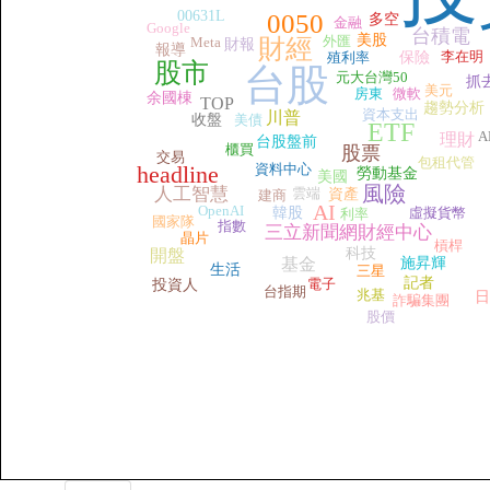
00631L
0050
多空
金融
Google
台積電
美股
外匯
Meta
財經
財報
報導
李在明
殖利率
保險
股市
台股
元大台灣50
抓
美元
房東
微軟
余國棟
TOP
趨勢分析
資本支出
川普
收盤
美債
ETF
A
理財
台股盤前
櫃買
股票
交易
包租代管
headline
資料中心
勞動基金
美國
風險
人工智慧
雲端
資產
建商
AI
OpenAI
韓股
虛擬貨幣
利率
國家隊
指數
三立新聞網財經中心
晶片
槓桿
科技
開盤
基金
施昇輝
生活
三星
記者
電子
投資人
台指期
兆基
日
詐騙集團
股價