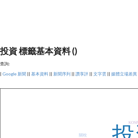
投資 標籤基本資料 ()
查詢:
|
Google 新聞
||
基本資料
||
新聞序列
||
讚享評
||
文字雲
||
媒體立場差異
KOSP
投
關稅