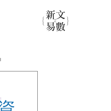
|
I
資