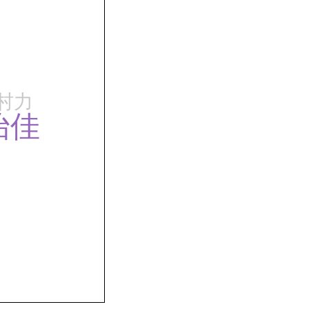
村力
怡佳