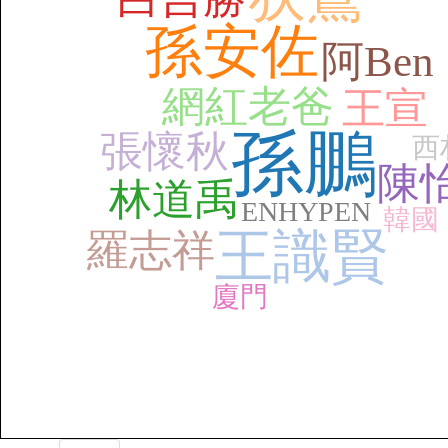
孫安佐
阿Ben
網紅老爸
王宣
孫鵬
張懷秋
西
陳
林道禹
ENHYPEN
韓國
王識賢
羅志祥
廈門