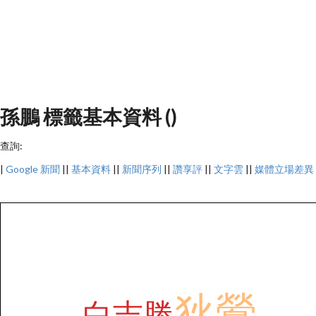
孫鵬 標籤基本資料 ()
查詢:
|
Google 新聞
||
基本資料
||
新聞序列
||
讚享評
||
文字雲
||
媒體立場差異
狄鶯
白吉勝