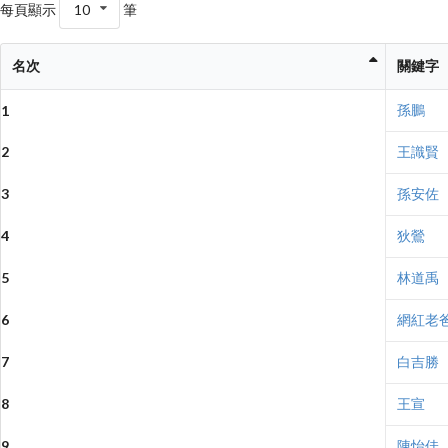
每頁顯示
10
筆
名次
關鍵字
孫鵬
1
2
王識賢
3
孫安佐
4
狄鶯
5
林道禹
6
網紅老
7
白吉勝
8
王宣
9
陳怡佳