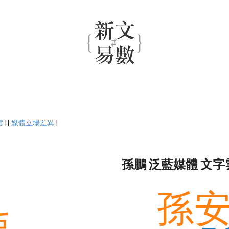
雲
||
媒體立場差異
|
孫鵬 泛藍媒體 文字
孫