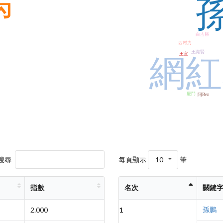
禹
白吉勝
西村力
王識賢
王宣
網紅
廈門
阿Ben
搜尋
每頁顯示
10
筆
指數
名次
關鍵
孫鵬
2.000
1