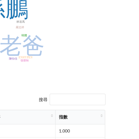
孫鵬
林道禹
羅志祥
老爸
韓國
ENHYPEN
陳怡佳
張懷秋
搜尋
字
指數
1.000