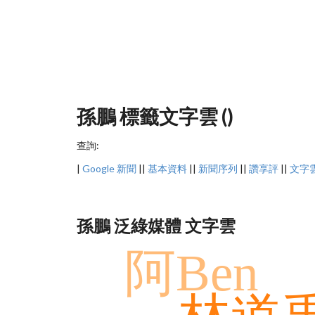
孫鵬 標籤文字雲 ()
查詢:
|
Google 新聞
||
基本資料
||
新聞序列
||
讚享評
||
文字
孫鵬 泛綠媒體 文字雲
阿Ben