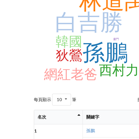
林道
白吉勝
韓國
廈門
孫鵬
狄鶯
西村力
網紅老爸
每頁顯示
10
筆
名次
關鍵字
孫鵬
1