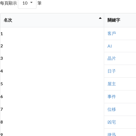
每頁顯示
10
筆
名次
關鍵字
客戶
1
2
AI
3
晶片
4
日子
5
屋主
6
事件
7
位移
8
凶宅
9
捷迅