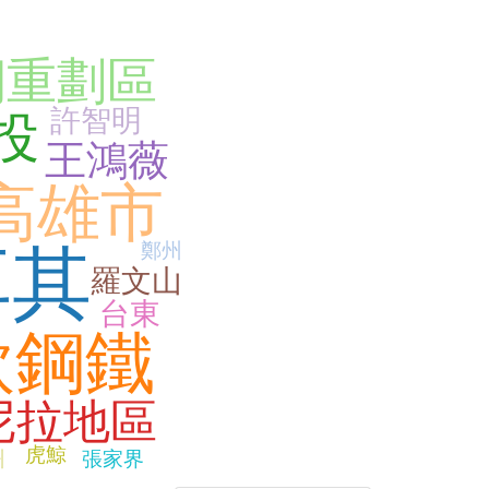
期重劃區
許智明
投
王鴻薇
高雄市
鄭州
耳其
羅文山
台東
欣鋼鐵
尼拉地區
虎鯨
州
張家界