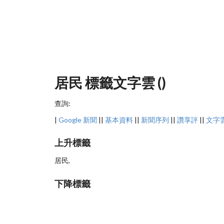
居民 標籤文字雲 ()
查詢:
|
Google 新聞
||
基本資料
||
新聞序列
||
讚享評
||
文字
上升標籤
居民,
下降標籤