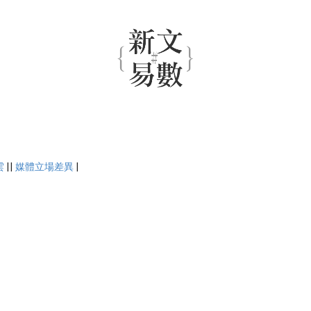
雲
||
媒體立場差異
|