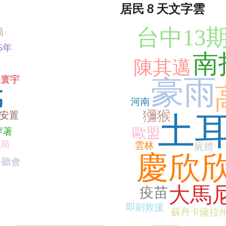
居民 8 天文字雲
台中13
局
6年
南
陳其邁
民
寰宇
豪雨
河南
獼猴
安置
土
歐盟
穿著
局
雲林
屍體
慶欣
公聽會
大馬
疫苗
即刻救援
蘇丹卡薩拉