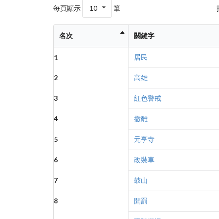
每頁顯示
10
筆
名次
關鍵字
居民
1
2
高雄
3
紅色警戒
4
撤離
5
元亨寺
6
改裝車
7
鼓山
8
開罰