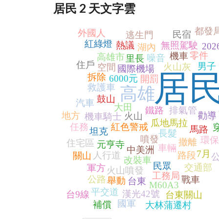
居民 2 天文字雲
都發
外國人
民宿
逃生門
紅綠燈
熱議
無照駕駛
202
湖內
零件
機車
高雄市
噪音
里長
住戶
男子
火山灰
空間
國際機場
居
拆除
6000元
開罰
救護車
高雄
鼓山
汽車
大田
鐵路
排氣管
地方
勸導
火山
機車騎士
瓜地馬拉
任務
紅色警戒
馬路
坦克
長髮
噴發
環保
撤離
住宅區
元亨寺
車輛
中美洲
7月
人行道
路段
關山
改裝車
民眾
交通部
軍方
火山噴發
工務局
公路
戰車
舉動
台東
M60A3
平交道
漢光42號
台9線
台東關山
國軍
補償
大林蒲遷村