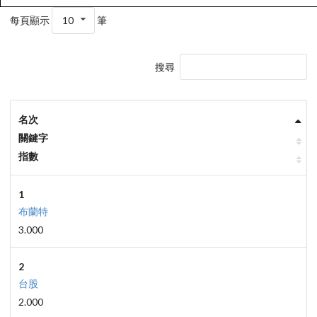
每頁顯示
10
筆
搜尋
名次
關鍵字
指數
1
布蘭特
3.000
2
台股
2.000