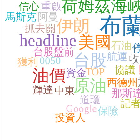
荷姆茲海
信心
重啟
馬斯克
阿曼
布
伊朗
抓去關
headline
美國
石油
台股盤前
台股
航運
收
0050
獲利
協議
油價
TOP
資金
原油
西德州
輝達
中東
那斯
道瓊
記
Google
保險
投資人