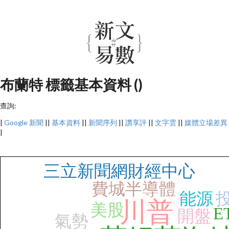
布蘭特 標籤基本資料 ()
查詢:
|
Google 新聞
||
基本資料
||
新聞序列
||
讚享評
||
文字雲
||
媒體立場差異
|
三立新聞網財經中心
費城半導體
能源
川普
美股
E
開盤
氣勢