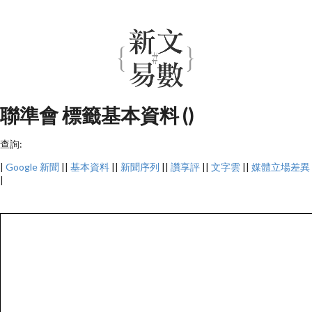
聯準會 標籤基本資料 ()
查詢:
|
Google 新聞
||
基本資料
||
新聞序列
||
讚享評
||
文字雲
||
媒體立場差異
|