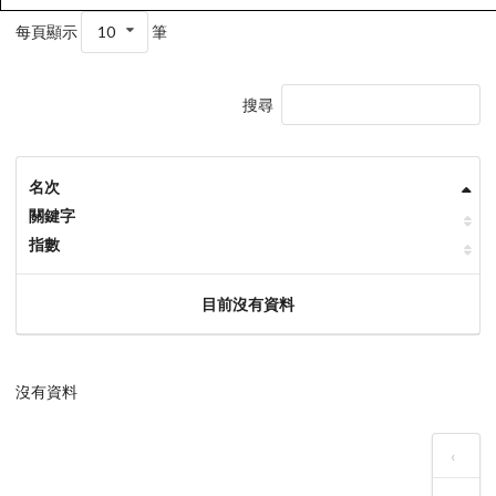
每頁顯示
10
筆
搜尋
名次
關鍵字
指數
目前沒有資料
沒有資料
‹