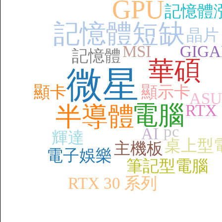
GPU
記憶體
記憶體短缺
晶片
MSI
GIGA
記憶體
華碩
微星
顯卡
顯示卡
ASU
電腦
RTX
半導體
pc
AI
輝達
桌上型
主機板
電子娛樂
筆記型電腦
RTX 30 系列