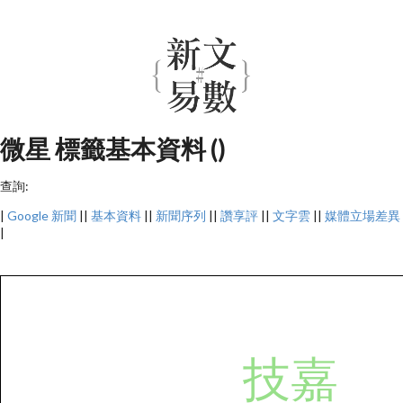
微星 標籤基本資料 ()
查詢:
|
Google 新聞
||
基本資料
||
新聞序列
||
讚享評
||
文字雲
||
媒體立場差異
|
技嘉