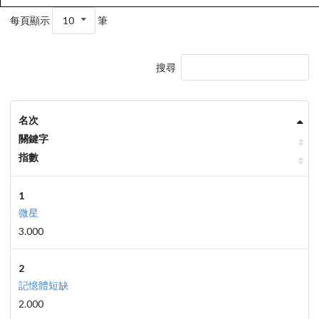
每頁顯示
10
筆
搜尋
名次
關鍵字
指數
1
微星
3.000
2
記憶體短缺
2.000