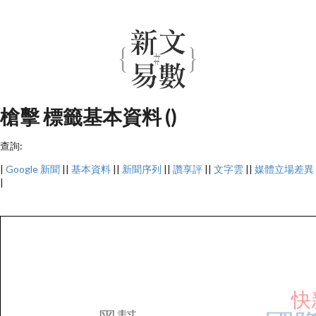
槍擊 標籤基本資料 ()
查詢:
|
Google 新聞
||
基本資料
||
新聞序列
||
讚享評
||
文字雲
||
媒體立場差異
|
快