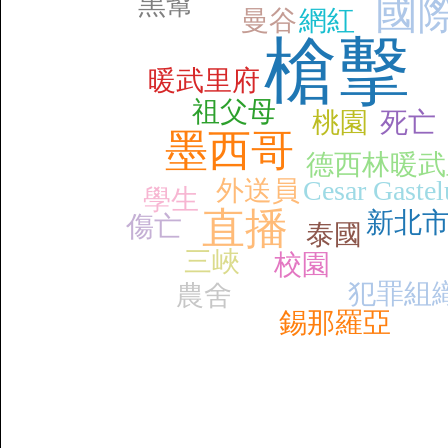
黑幫
國
曼谷
網紅
槍擊
暖武里府
祖父母
桃園
死亡
墨西哥
德西林暖武
外送員
Cesar Gaste
學生
直播
新北
傷亡
泰國
三峽
校園
犯罪組
農舍
錫那羅亞