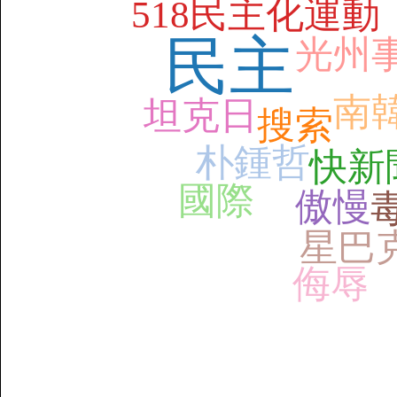
518民主化運動
民主
光州
南
坦克日
搜索
朴鍾哲
快新
國際
傲慢
星巴
侮辱