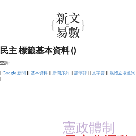
民主 標籤基本資料 ()
查詢:
|
Google 新聞
||
基本資料
||
新聞序列
||
讚享評
||
文字雲
||
媒體立場差異
|
憲政體制