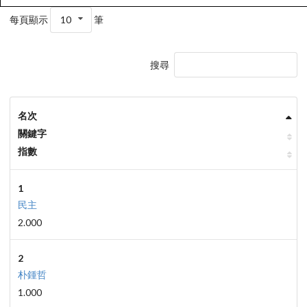
每頁顯示
10
筆
搜尋
名次
關鍵字
指數
1
民主
2.000
2
朴鍾哲
1.000