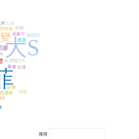
意外
工作
粉絲
席惟倫
婚變
喜劇片
搶鏡頭
大S
疫苗
熙媛
翰
禮
取消關注IG
香港
財運
菲
台灣
張蘭
范瑋琪
小S
會
搜尋