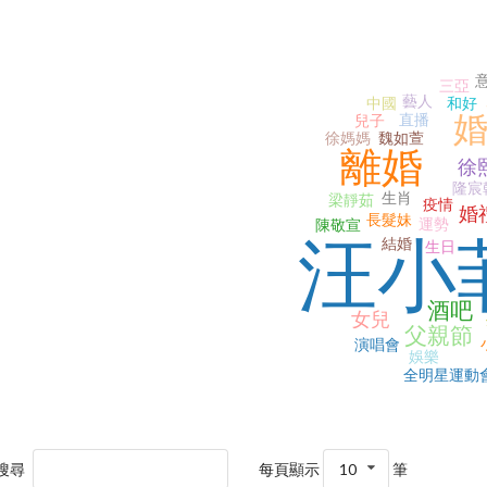
三亞
藝人
中國
和好
直播
兒子
徐媽媽
魏如萱
離婚
徐
隆宸
生肖
梁靜茹
疫情
婚
長髮妹
運勢
陳敬宣
汪小
結婚
生日
酒吧
女兒
父親節
演唱會
娛樂
全明星運動
搜尋
每頁顯示
10
筆