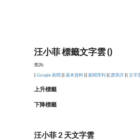
汪小菲 標籤文字雲 ()
查詢:
|
Google 新聞
||
基本資料
||
新聞序列
||
讚享評
||
文字
上升標籤
下降標籤
汪小菲 2 天文字雲