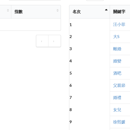
指數
名次
關鍵字
汪小菲
1
2
大S
‹
›
3
離婚
4
婚變
5
酒吧
6
父親節
7
婚禮
8
女兒
9
徐熙媛