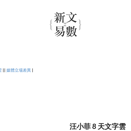
雲
||
媒體立場差異
|
汪小菲 8 天文字雲