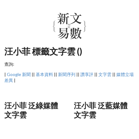
汪小菲 標籤文字雲 ()
查詢:
|
Google 新聞
||
基本資料
||
新聞序列
||
讚享評
||
文字雲
||
媒體立場
差異
|
汪小菲 泛綠媒體
汪小菲 泛藍媒體
文字雲
文字雲