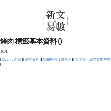
烤肉 標籤基本資料 ()
查詢:
|
Google 新聞
||
基本資料
||
新聞序列
||
讚享評
||
文字雲
||
媒體立場差異
|