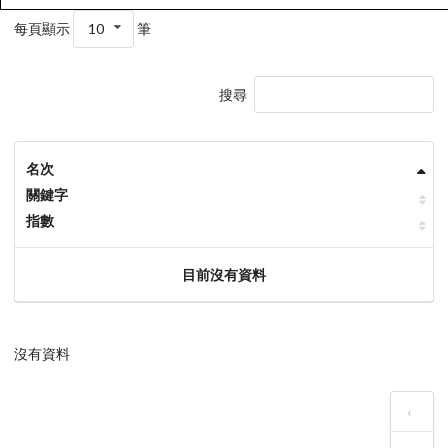
每頁顯示
10
筆
搜尋
名次
關鍵字
指數
目前沒有資料
沒有資料
‹