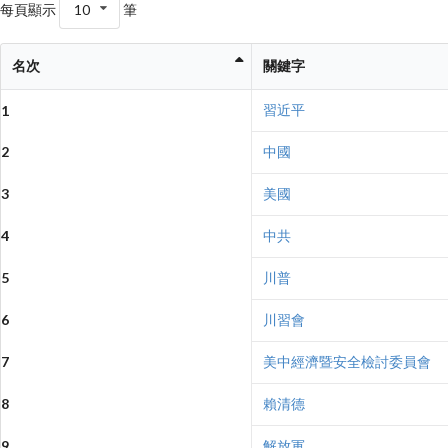
每頁顯示
10
筆
名次
關鍵字
習近平
1
2
中國
3
美國
4
中共
5
川普
6
川習會
7
美中經濟暨安全檢討委員會
8
賴清德
9
解放軍