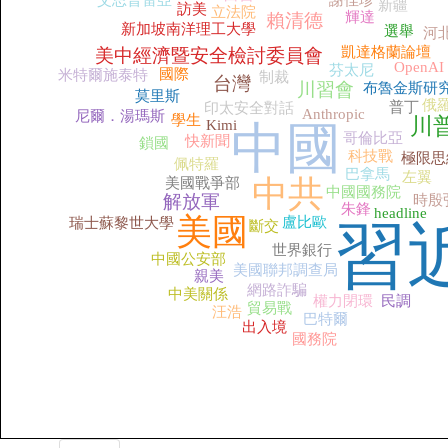
艾思普雷亞
謝佳珍
新疆
訪美
立法院
輝達
賴清德
新加坡南洋理工大學
選舉
河
凱達格蘭論壇
美中經濟暨安全檢討委員會
OpenAI
芬太尼
國際
米特爾施泰特
制裁
台灣
川習會
布魯金斯研
莫里斯
俄
普丁
印太安全對話
Anthropic
尼爾．湯瑪斯
學生
川
Kimi
中國
哥倫比亞
快新聞
鎖國
科技戰
極限思
佩特羅
巴拿馬
左翼
中共
美國戰爭部
中國國務院
解放軍
時殷
朱鋒
headline
美國
盧比歐
瑞士蘇黎世大學
習
斷交
世界銀行
中國公安部
美國聯邦調查局
親美
網路詐騙
中美關係
權力閉環
民調
貿易戰
汪浩
巴特爾
出入境
國務院