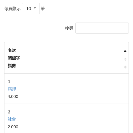
每頁顯示
10
筆
搜尋
名次
關鍵字
指數
1
羈押
4.000
2
社會
2.000