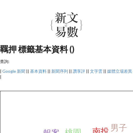
羈押 標籤基本資料 ()
查詢:
|
Google 新聞
||
基本資料
||
新聞序列
||
讚享評
||
文字雲
||
媒體立場差異
|
男子
南投
桃園