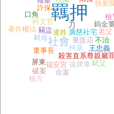
報案
快新
羈押
詐保
口角
檢
柯文哲
鎢金
刀
著作權法
竊盜
老父
廣慈社宅
連姓
弒母
社會
量販店
不治
柯基
王忠義
董事長
殺害直系尊親屬
屏東
弒父
拔牌車
福安宮
破案
命案
檢方