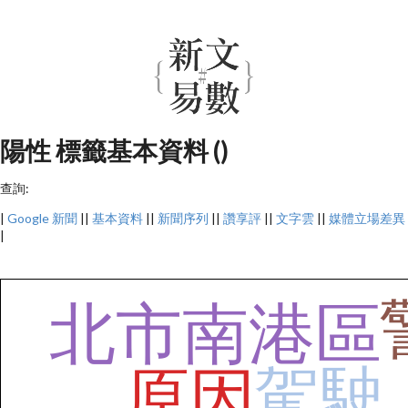
陽性 標籤基本資料 ()
查詢:
|
Google 新聞
||
基本資料
||
新聞序列
||
讚享評
||
文字雲
||
媒體立場差異
|
北市南港區
駕駛
原因