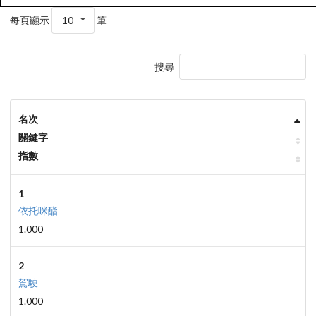
每頁顯示
10
筆
搜尋
名次
關鍵字
指數
1
依托咪酯
1.000
2
駕駛
1.000