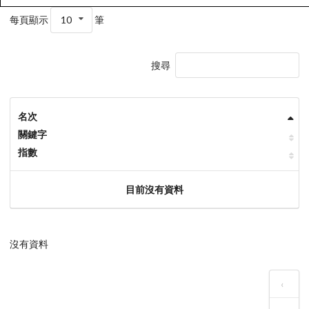
每頁顯示
10
筆
搜尋
名次
關鍵字
指數
目前沒有資料
沒有資料
‹