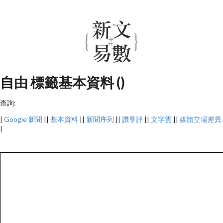
自由 標籤基本資料 ()
查詢:
|
Google 新聞
||
基本資料
||
新聞序列
||
讚享評
||
文字雲
||
媒體立場差異
|