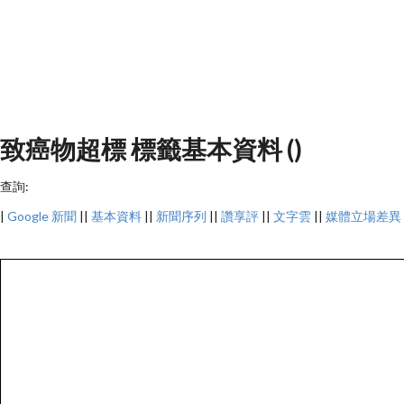
致癌物超標 標籤基本資料 ()
查詢:
|
Google 新聞
||
基本資料
||
新聞序列
||
讚享評
||
文字雲
||
媒體立場差異