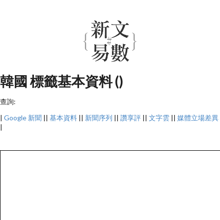
韓國 標籤基本資料 ()
查詢:
|
Google 新聞
||
基本資料
||
新聞序列
||
讚享評
||
文字雲
||
媒體立場差異
|