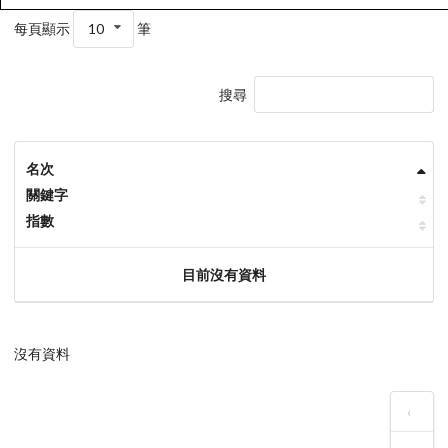
每頁顯示
10
筆
搜尋
名次
關鍵字
指數
目前沒有資料
沒有資料
‹