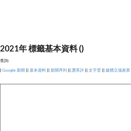
2021年 標籤基本資料 ()
查詢:
|
Google 新聞
||
基本資料
||
新聞序列
||
讚享評
||
文字雲
||
媒體立場差異