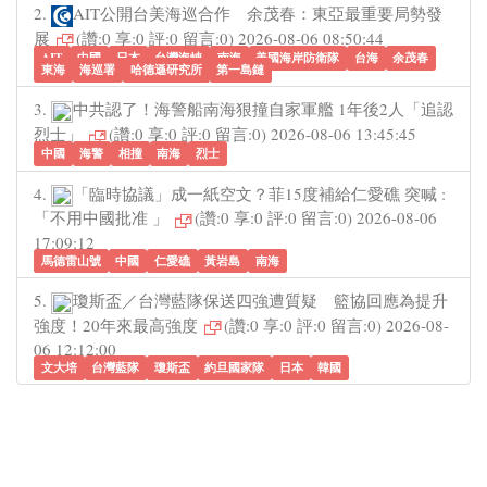
2.
AIT公開台美海巡合作 余茂春：東亞最重要局勢發
展
(讚:0 享:0 評:0 留言:0) 2026-08-06 08:50:44
AIT
中國
日本
台灣海峽
南海
美國海岸防衛隊
台海
余茂春
東海
海巡署
哈德遜研究所
第一島鏈
3.
中共認了！海警船南海狠撞自家軍艦 1年後2人「追認
烈士」
(讚:0 享:0 評:0 留言:0) 2026-08-06 13:45:45
中國
海警
相撞
南海
烈士
4.
「臨時協議」成一紙空文？菲15度補給仁愛礁 突喊 :
「不用中國批准 」
(讚:0 享:0 評:0 留言:0) 2026-08-06
17:09:12
馬德雷山號
中國
仁愛礁
黃岩島
南海
5.
瓊斯盃／台灣藍隊保送四強遭質疑 籃協回應為提升
強度！20年來最高強度
(讚:0 享:0 評:0 留言:0) 2026-08-
06 12:12:00
文大培
台灣藍隊
瓊斯盃
約旦國家隊
日本
韓國