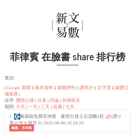
菲律賓 在臉書 share 排行榜
查詢:
|
Google 新聞
||
基本資料
||
新聞序列
||
讚享評
||
文字雲
||
媒體立
場差異
|
排序:
讚與心情
|
分享
|
評論
|
外掛留言
期間:
今天
|
一天
|
三天
|
這週
|
七天
1.
颱風鯨魚襲菲律賓 豪雨引發土石流釀4死
(讚:0
享:0 評:0 留言:0) 2026-08-06 18:24:29
颱風
呂宋島