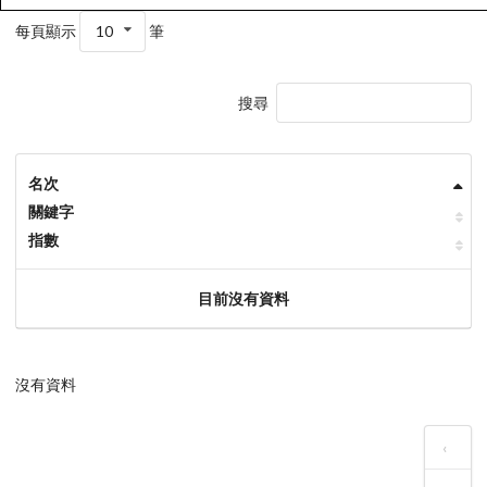
每頁顯示
10
筆
搜尋
名次
關鍵字
指數
目前沒有資料
沒有資料
‹