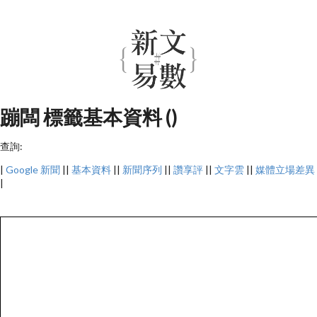
蹦闆 標籤基本資料 ()
查詢:
|
Google 新聞
||
基本資料
||
新聞序列
||
讚享評
||
文字雲
||
媒體立場差異
|