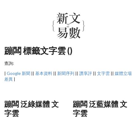
蹦闆 標籤文字雲 ()
查詢:
|
Google 新聞
||
基本資料
||
新聞序列
||
讚享評
||
文字雲
||
媒體立場
差異
|
蹦闆 泛綠媒體 文
蹦闆 泛藍媒體 文
字雲
字雲