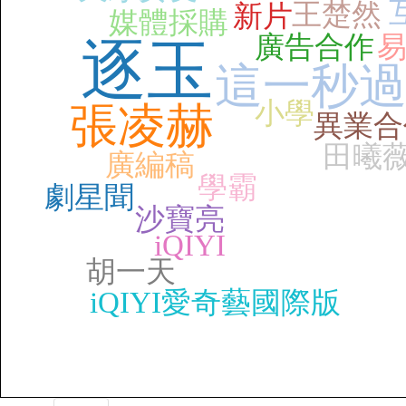
王楚然
新片
媒體採購
廣告合作
逐玉
這一秒
小學
張凌赫
異業合
田曦
廣編稿
學霸
劇星聞
沙寶亮
iQIYI
胡一天
iQIYI愛奇藝國際版