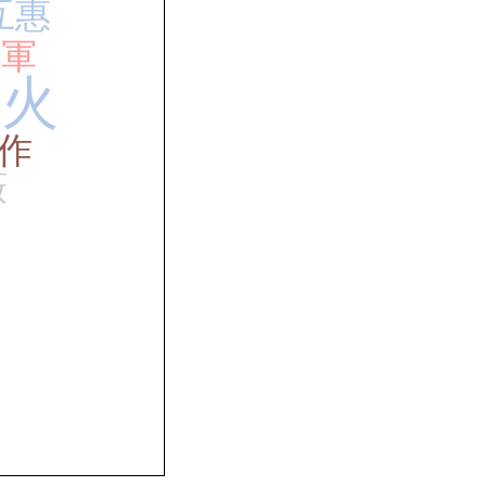
互惠
易軍
過火
作
薇