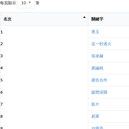
每頁顯示
10
筆
名次
關鍵字
逐玉
1
2
這一秒過火
3
張凌赫
4
廣編稿
5
廣告合作
6
媒體採購
7
新片
8
易軍
9
沙寶亮