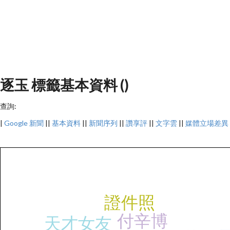
逐玉 標籤基本資料 ()
查詢:
|
Google 新聞
||
基本資料
||
新聞序列
||
讚享評
||
文字雲
||
媒體立場差異
證件照
付辛博
天才女友