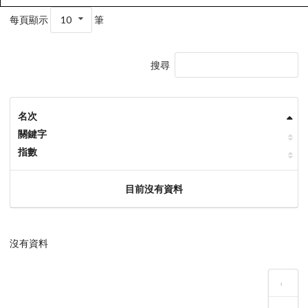
每頁顯示
10
筆
搜尋
名次
關鍵字
指數
目前沒有資料
沒有資料
‹