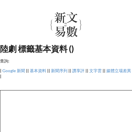
陸劇 標籤基本資料 ()
查詢:
|
Google 新聞
||
基本資料
||
新聞序列
||
讚享評
||
文字雲
||
媒體立場差異
|