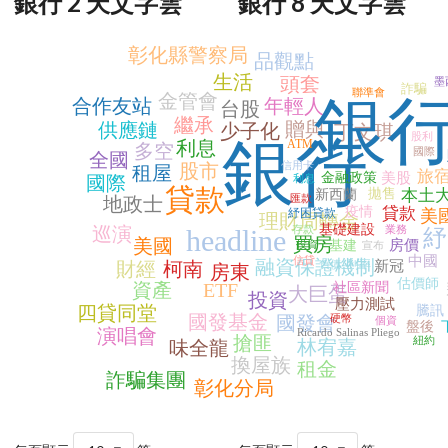
銀行 2 天文字雲
銀行 8 天文字雲
彰化縣警察局
品觀點
生活
頭套
墨
詐騙
聯準會
金管會
銀
合作友站
年輕人
台股
繼承
贈與
供應鏈
少子化
丁文琪
股利
銀行
利息
ATM
多空
國際
全國
信用卡
股市
租屋
旅
金融政策
美股
國際
利息
貸款
拋售
本土
新西蘭
匯款
地政士
疫情
貸款
紓困貸款
美
理財周轉金
基礎建設
巡演
存款
業務
headline
紓
買房
美國
房價
投資
基建
宣布
中國
信貸
融資保證機制
利率
財經
柯南
負債
新冠
房東
估價師
資產
ETF
社區新聞
大巨蛋
投資
壓力測試
四貸同堂
騰訊
國發基金
國發會
硬幣
個資
盤後
演唱會
Ricardo Salinas Pliego
搶匪
紐約
林宥嘉
味全龍
換屋族
租金
詐騙集團
彰化分局