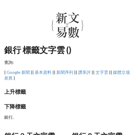
銀行 標籤文字雲 ()
查詢:
|
Google 新聞
||
基本資料
||
新聞序列
||
讚享評
||
文字雲
||
媒體立場
差異
|
上升標籤
下降標籤
銀行,