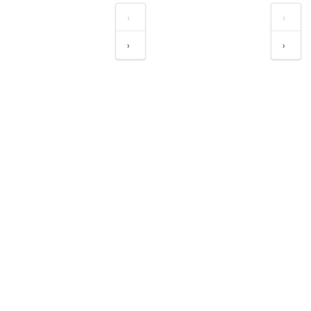
‹
‹
›
›