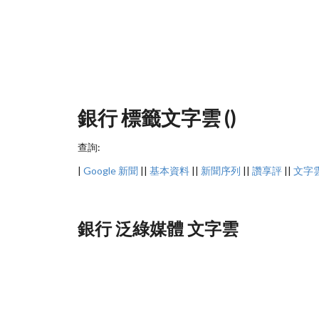
銀行 標籤文字雲 ()
查詢:
|
Google 新聞
||
基本資料
||
新聞序列
||
讚享評
||
文字
銀行 泛綠媒體 文字雲