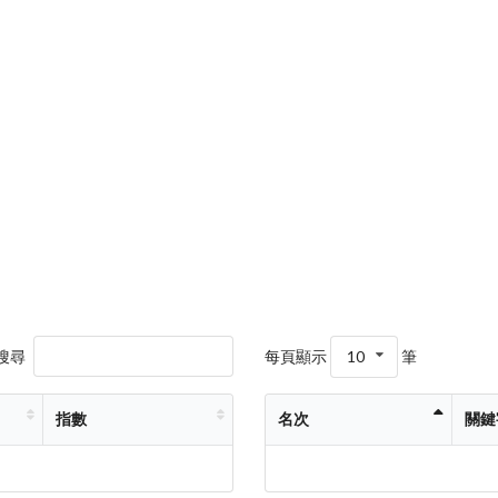
搜尋
每頁顯示
10
筆
指數
名次
關鍵