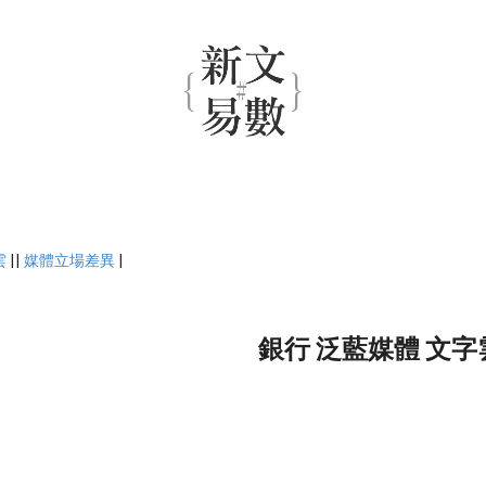
雲
||
媒體立場差異
|
銀行 泛藍媒體 文字