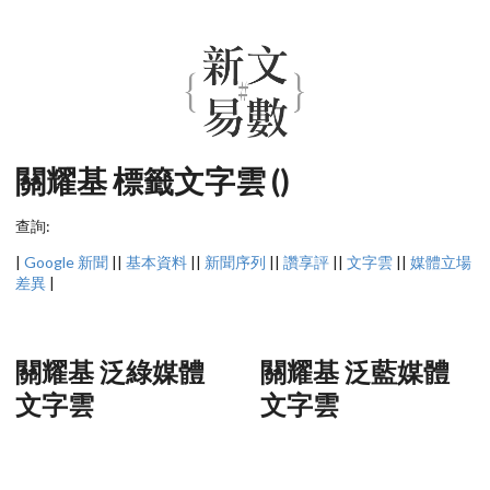
關耀基 標籤文字雲 ()
查詢:
|
Google 新聞
||
基本資料
||
新聞序列
||
讚享評
||
文字雲
||
媒體立場
差異
|
關耀基 泛綠媒體
關耀基 泛藍媒體
文字雲
文字雲