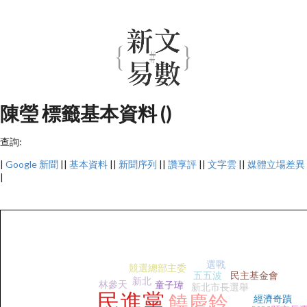
陳瑩 標籤基本資料 ()
查詢:
|
Google 新聞
||
基本資料
||
新聞序列
||
讚享評
||
文字雲
||
媒體立場差異
|
選戰
競選總部主委
五五波
民主基金會
新北
林參天
童子瑋
新北市長選舉
民進黨
饒慶鈴
經濟奇蹟