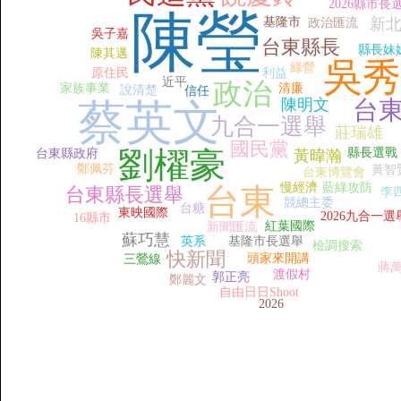
2026縣市長
陳瑩
基隆市
新
政治匯流
吳子嘉
台東縣長
縣長妹
陳其邁
吳秀
綠營
原住民
利益
近平
政治
家族事業
清廉
說清楚
信任
陳明文
台
蔡英文
九合一選舉
莊瑞雄
國民黨
劉櫂豪
縣長選戰
台東縣政府
黃暐瀚
鄭佩芬
黃智
台東博覽會
慢經濟
藍綠攻防
台東
台東縣長選舉
李
競總主委
台糖
東映國際
2026九合一選
16縣市
紅葉國際
新聞匯流
蘇巧慧
英系
基隆市長選舉
檢調搜索
快新聞
頭家來開講
三鶯線
蔣
渡假村
郭正亮
鄭麗文
自由日日Shoot
2026