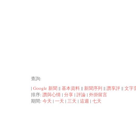
查詢:
|
Google 新聞
||
基本資料
||
新聞序列
||
讚享評
||
文字
排序:
讚與心情
|
分享
|
評論
|
外掛留言
期間:
今天
|
一天
|
三天
|
這週
|
七天