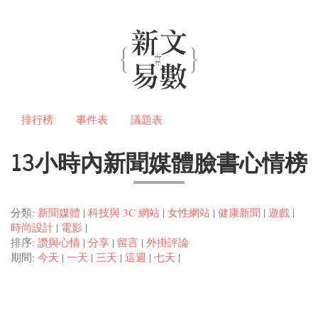
排行榜
事件表
議題表
13小時內新聞媒體臉書心情榜
分類:
新聞媒體
|
科技與 3C 網站
|
女性網站
|
健康新聞
|
遊戲
|
時尚設計
|
電影
|
排序:
讚與心情
|
分享
|
留言
|
外掛評論
期間:
今天
|
一天
|
三天
|
這週
|
七天
|