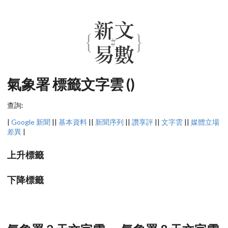
氣象署 標籤文字雲 ()
查詢:
|
Google 新聞
||
基本資料
||
新聞序列
||
讚享評
||
文字雲
||
媒體立場
差異
|
上升標籤
下降標籤