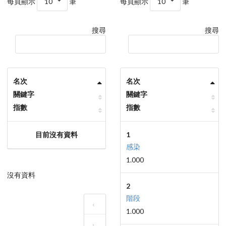
每頁顯示
10
筆
每頁顯示
10
筆
搜尋
搜尋
名次
名次
關鍵字
關鍵字
指數
指數
目前沒有資料
1
感染
1.000
沒有資料
2
階段
‹
1.000
›