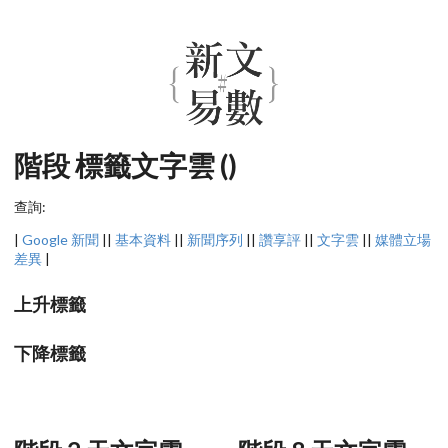
階段 標籤文字雲 ()
查詢:
|
Google 新聞
||
基本資料
||
新聞序列
||
讚享評
||
文字雲
||
媒體立場
差異
|
上升標籤
下降標籤