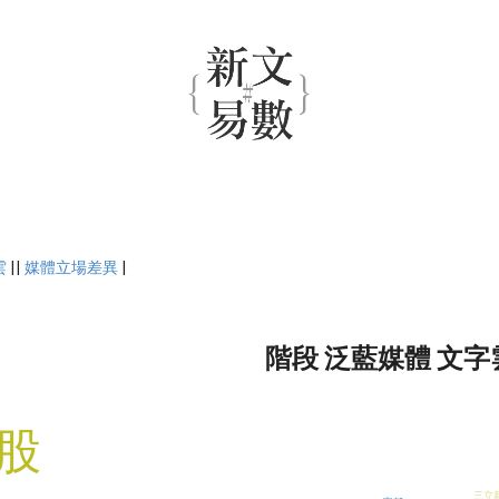
雲
||
媒體立場差異
|
階段 泛藍媒體 文字
股
三立