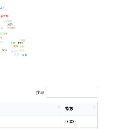
TF
教育局
抓去關
鮮奶
中信
北市國中
星電子
ey
半導體
中心
兆豐
ETF
需求
台新
投信
基金
本益比
文件
美股
搜尋
指數
0.000