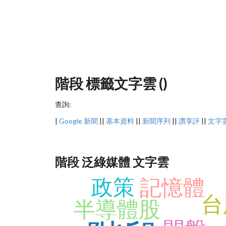
階段 標籤文字雲 ()
查詢:
|
Google 新聞
||
基本資料
||
新聞序列
||
讚享評
||
文字
階段 泛綠媒體 文字雲
政策
記憶體
台
半導體股