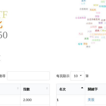
富邦
階段
台灣
0050
半導體E
台股盤前
黃鈺民
TF
收盤
開盤
台北服務通
台北市教育局
比
記者
整體
余國棟
記憶體
資料
三
50
績效
CMon
大關
乳品
三立新聞網財經
學生
保險
台股
政策
半導體股
北市
歷史
報導
身分
金
搜尋
每頁顯示
10
筆
指數
名次
關鍵字
美股
2.000
1