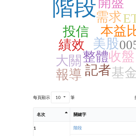
階段
開盤
需求
E
本益
投信
美股
績效
00
收盤
整體
大關
記者
基
報導
每頁顯示
10
筆
名次
關鍵字
階段
1