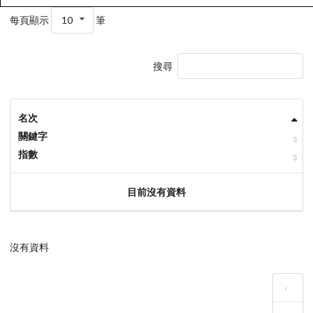
每頁顯示
10
筆
搜尋
名次
關鍵字
指數
目前沒有資料
沒有資料
‹