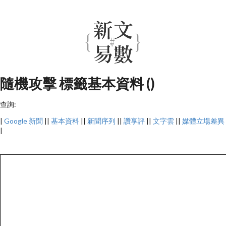
隨機攻擊 標籤基本資料 ()
查詢:
|
Google 新聞
||
基本資料
||
新聞序列
||
讚享評
||
文字雲
||
媒體立場差異
|