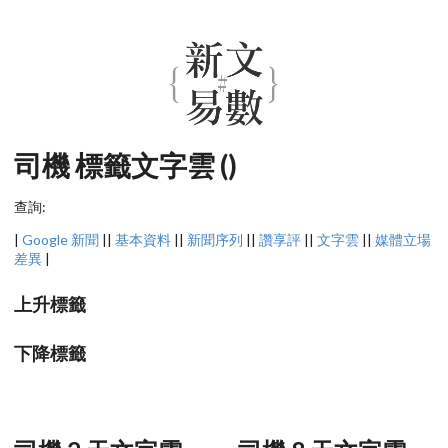
司機 標籤文字雲 ()
查詢:
|
Google 新聞
||
基本資料
||
新聞序列
||
讚享評
||
文字雲
||
媒體立場
差異
|
上升標籤
下降標籤