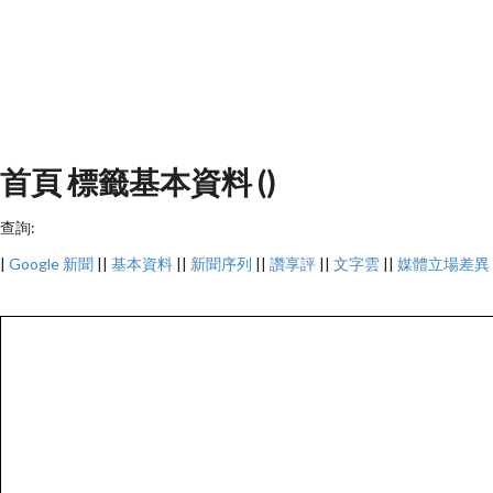
首頁 標籤基本資料 ()
查詢:
|
Google 新聞
||
基本資料
||
新聞序列
||
讚享評
||
文字雲
||
媒體立場差異