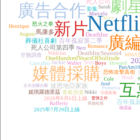
劇
死人公司
廣告合作
Sarah
影集
Netfl
Marcelo
Alice
新片
怒火之拳
Henrique
馬康多
August
DeathInc
廣
葬儀社喜劇
百年孤寂第二季
Romance
死人公司第四季
Neri
DeathIncSeason4
Vinicius
MMA
空難調查
OneHundredYearsOfSolitude
20
Jackie
Teen
Walter
Boys
Howard
Carvalho
媒體採購
PanAm1
恐怖攻擊真相
Noah
Cole
José
互
波恩地亞家族
吉米謝爾吉爾
Fonseca
妮琪羅德里茲
Nikki
青春浪漫
印度影集
2026年8月6日上線
驚悚之作
百年孤
Rafferty
席德哈斯
陰謀論
2025年7月29日上線