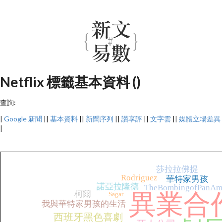
Netflix 標籤基本資料 ()
查詢:
|
Google 新聞
||
基本資料
||
新聞序列
||
讚享評
||
文字雲
||
媒體立場差異
|
莎拉拉佛提
Rodriguez
華特家男孩
諾亞拉隆德
TheBombingofPanAm
柯爾
異業合
Sagar
我與華特家男孩的生活
西班牙黑色喜劇