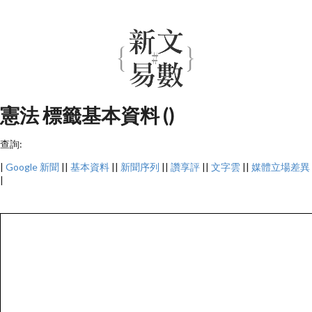
憲法 標籤基本資料 ()
查詢:
|
Google 新聞
||
基本資料
||
新聞序列
||
讚享評
||
文字雲
||
媒體立場差異
|