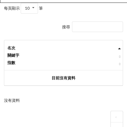
每頁顯示
10
筆
搜尋
名次
關鍵字
指數
目前沒有資料
沒有資料
‹