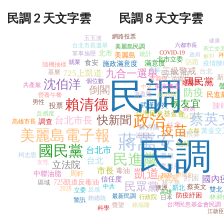
民調 2 天文字雲
民調 8 天文字雲
網路投票
五五波
健康
台北市長選舉
六都市長
美麗島民調
死亡交
北市
COVID-19
軍事施壓
統計
美麗島
政府
拜
解封
北市立委
話題
就業
食安
滿意度
疫情陳
施政滿意度
隨機抽樣
高端
三級警戒
九合一選舉
台北
基層
725上凱道
致癌油
新
菅義偉
中國
國民黨
民調
沈伯洋
個位數
好感度
共產黨
東京奧運
中央
倒閣
防疫
游盈隆
蘇內閣
民進
營養午餐
賴清德
侯友宜
男性
武漢肺炎
陳
投票
經濟
反感度
台灣民意基金會
蔡英
政治
高山症
快新聞
台北市長
高雄市長
調查
社會
蘇貞昌
疫苗
美麗島電子報
黃金交
六都
總預算
蔣萬安
謝龍介
民調
總統
國民黨
台北市
民進黨
柯志恩
選舉
台北
女性
立法院
盧秀燕
市長
毒油
凱道
中聯油脂
周軒
帶風向
2026
紓困
國內
民眾黨
信任度
725凱道反毒油
區域
林子揚
民眾黨
中共
蔡英文
澳洲
新北
2028
雙北
反感
立委
高雄
防疫紓困
最新民調
林昶
行政院
日本
賴總統
警訊
台灣民意基金會民調
聲望
賴瑞隆
科學
江啟臣