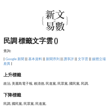
民調 標籤文字雲 ()
查詢:
|
Google 新聞
||
基本資料
||
新聞序列
||
讚享評
||
文字雲
||
媒體立場
差異
|
上升標籤
政治, 美麗島電子報, 賴清德, 民進黨, 民眾黨, 國民黨, 民調,
下降標籤
民調, 國民黨, 民眾黨, 民進黨,