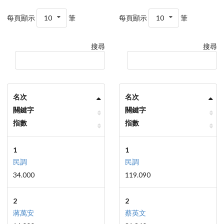
每頁顯示
10
筆
每頁顯示
10
筆
搜尋
搜尋
名次
名次
關鍵字
關鍵字
指數
指數
1
1
民調
民調
34.000
119.090
2
2
蔣萬安
蔡英文